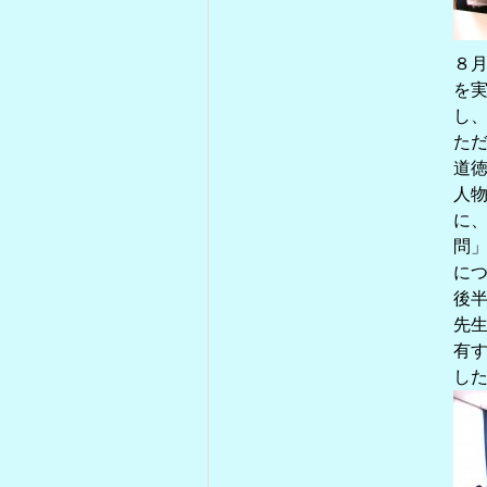
８
を実
し
た
道
人
に、
問
に
後
先
有
し