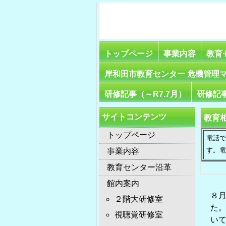
トップページ
事業内容
教育
岸和田市教育センター 危機管理
研修記事（～R7.7月）
研修記事
サイトコンテンツ
教育
トップページ
電話で
す。
事業内容
教育センター沿革
館内案内
８月
２階大研修室
た。
視聴覚研修室
い