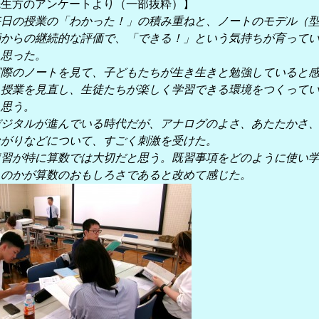
先生方のアンケートより（一部抜粋）】
毎日の授業の「わかった！」の積み重ねと、ノートのモデル（
師からの継続的な評価で、「できる！」という気持ちが育って
と思った。
実際のノートを見て、子どもたちが生き生きと勉強していると
。授業を見直し、生徒たちが楽しく学習できる環境をつくって
と思う。
デジタルが進んでいる時代だが、アナログのよさ、あたたかさ
ながりなどについて、すごく刺激を受けた。
復習が特に算数では大切だと思う。既習事項をどのように使い
くのかが算数のおもしろさであると改めて感じた。