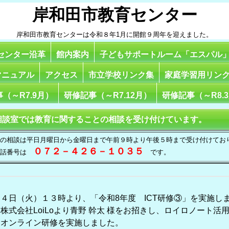
岸和田市教育センター
岸和田市教育センターは令和８年1月に開館９周年を迎えました。
センター沿革
館内案内
子どもサポートルーム「エスパル
マニュアル
アクセス
市立学校リンク集
家庭学習用リン
（～R7.9月）
研修記事（～R7.12月）
研修記事（～R8.
相談室では教育に関することの相談を受け付けています。
の相談は平日月曜日から金曜日まで午前９時より午後５時まで受け付けてお
０７２－４２６－１０３５
電話番号は
です。
４日（火）１３時より、「令和8年度 ICT研修③」を実施し
株式会社LoiLoより青野 幹太 様をお招きし、ロイロノート活
てオンライン研修を実施しました。