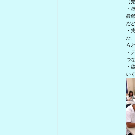
【
・
教
だ
・
た
ら
・
つ
・
い