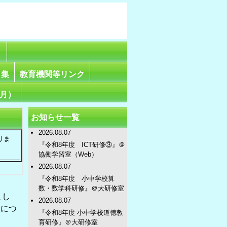
」
ク集
教育機関等リンク
3月）
お知らせ一覧
2026.08.07
りま
『令和8年度 ICT研修③』＠
協働学習室（Web）
2026.08.07
『令和8年度 小中学校算
数・数学科研修』＠大研修室
まし
2026.08.07
用につ
『令和8年度 小中学校道徳教
育研修』＠大研修室