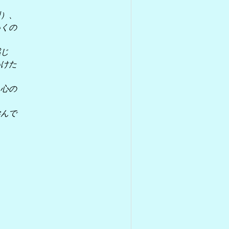
型）、
いくの
感じ
いけた
、心の
学んで