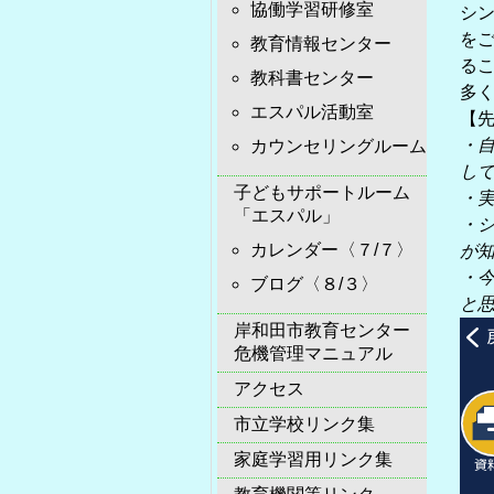
協働学習研修室
シ
を
教育情報センター
る
教科書センター
多
エスパル活動室
【
・
カウンセリングルーム
し
子どもサポートルーム
・
「エスパル」
・
カレンダー〈７/７〉
が
・
ブログ〈８/３〉
と
岸和田市教育センター
危機管理マニュアル
アクセス
市立学校リンク集
家庭学習用リンク集