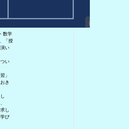
・数学
し、「授
講演い
につい
学習」
ておき
まし
り、
探求し
な学び