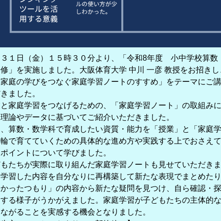
月３１日（金）１５時３０分より、「令和8年度 小中学校算数
修」を実施しました。大阪体育大学 中川 一彦 教授をお招き
と家庭の学びをつなぐ家庭学習ノートのすすめ」をテーマにご
だきました。
業と家庭学習をつなげるための、「家庭学習ノート」の取組み
、理論やデータに基づいてご紹介いただきました。
た、算数・数学科で育成したい資質・能力を「授業」と「家庭
両輪で育てていくための具体的な進め方や実践する上でおさえ
いポイントについて学びました。
どもたちが実際に取り組んだ家庭学習ノートも見せていただき
。学習した内容を自分なりに再構築して新たな表現でまとめた
分かったつもり」の内容から新たな疑問を見つけ、自ら確認・
りする様子がうかがえました。家庭学習が子どもたちの主体的
つながることを実感する機会となりました。