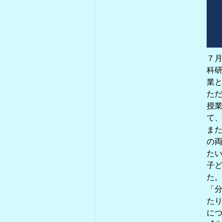
７
科研
業
た
授
て
ま
の
た
子
た
「
た
に