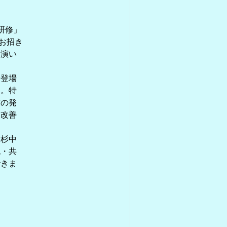
研修」
にお招き
講演い
や登場
た。特
求の発
業改善
。杉中
流・共
できま