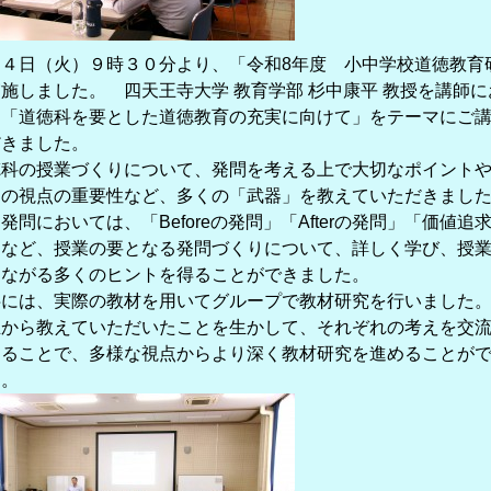
月４日（火）９時３０分より、「令和8年度 小中学校道徳教育
施しました。 四天王寺大学 教育学部 杉中康平 教授を講師
、「道徳科を要とした道徳教育の充実に向けて」をテーマにご
だきました。
徳科の授業づくりについて、発問を考える上で大切なポイント
物の視点の重要性など、多くの「武器」を教えていただきまし
発問においては、「Beforeの発問」「Afterの発問」「価値追
」など、授業の要となる発問づくりについて、詳しく学び、授
つながる多くのヒントを得ることができました。
半には、実際の教材を用いてグループで教材研究を行いました
生から教えていただいたことを生かして、それぞれの考えを交
することで、多様な視点からより深く教材研究を進めることが
た。