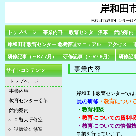
岸和田
岸和田市教育センターは
トップページ
事業内容
教育センター沿革
館内案内
岸和田市教育センター 危機管理マニュアル
アクセス
研修記事（～R7.7月）
研修記事（～R7.9月）
研修記事
事業内容
サイトコンテンツ
トップページ
事業内容
岸和田市教育センターでは
教育センター沿革
員の研修
・教育につい
・教育相談
館内案内
・教育についての資料
２階大研修室
・教育についての情報
視聴覚研修室
事業を行っています。