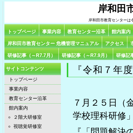
岸和田
岸和田市教育センターは
トップページ
事業内容
教育センター沿革
館内案内
岸和田市教育センター 危機管理マニュアル
アクセス
研修記事（～R7.7月）
研修記事（～R7.9月）
研修記事
『令和７年
サイトコンテンツ
トップページ
事業内容
教育センター沿革
７月２５日（
館内案内
学校理科研修
２階大研修室
視聴覚研修室
『「問題解決