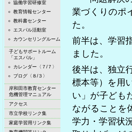
協働学習研修室
業づくりのポ
教育情報センター
教科書センター
た。
エスパル活動室
前半は、学習
カウンセリングルーム
ました。
子どもサポートルーム
「エスパル」
カレンダー〈７/７〉
後半は、独立行
ブログ〈８/３〉
標本等）を用
岸和田市教育センター
い」が子ども
危機管理マニュアル
アクセス
ながることを
市立学校リンク集
学力・学習状
家庭学習用リンク集