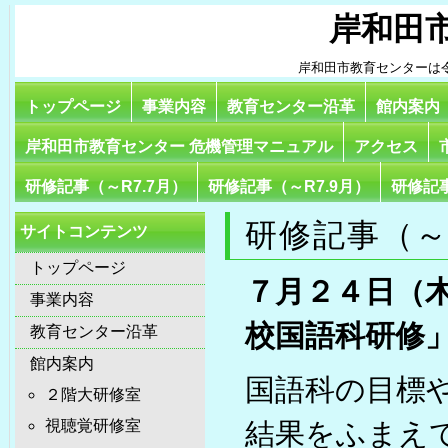
岸和田
岸和田市教育センターは
トップページ
事業内容
教育センター沿革
館内案内
岸和田市教育センター 危機管理マニュアル
アクセス
研修記事（～R7.7月）
研修記事（～R7.9月）
研修記事
研修記事（～R
サイトコンテンツ
トップページ
７月２４日（
事業内容
校国語科研修
教育センター沿革
館内案内
国語科の目標
２階大研修室
視聴覚研修室
結果をふまえ