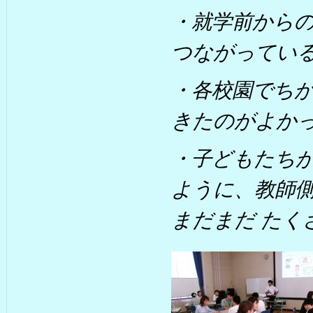
・就学前から
つながってい
・各校園でち
きたのがよか
・子どもたち
ように、教師
まだまだ たく