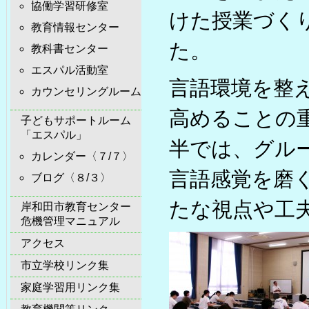
協働学習研修室
けた授業づく
教育情報センター
た。
教科書センター
エスパル活動室
言語環境を整
カウンセリングルーム
高めることの
子どもサポートルーム
「エスパル」
半では、グル
カレンダー〈７/７〉
言語感覚を磨
ブログ〈８/３〉
たな視点や工
岸和田市教育センター
危機管理マニュアル
アクセス
市立学校リンク集
家庭学習用リンク集