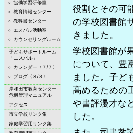
協働学習研修室
役割とその可
教育情報センター
の学校図書館
教科書センター
エスパル活動室
きました。
カウンセリングルーム
学校図書館が
子どもサポートルーム
「エスパル」
について、豊
カレンダー〈７/７〉
ました。子ど
ブログ〈８/３〉
高めるための
岸和田市教育センター
危機管理マニュアル
や書評漫才な
アクセス
した。
市立学校リンク集
家庭学習用リンク集
また、司書教