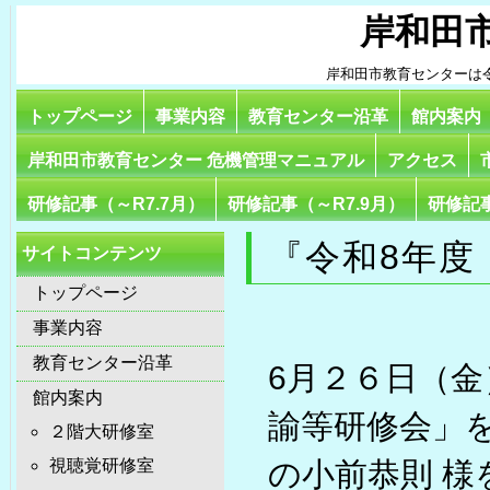
岸和田
岸和田市教育センターは
トップページ
事業内容
教育センター沿革
館内案内
岸和田市教育センター 危機管理マニュアル
アクセス
研修記事（～R7.7月）
研修記事（～R7.9月）
研修記事
『令和8年度
サイトコンテンツ
トップページ
事業内容
教育センター沿革
6月２６日（金
館内案内
諭等研修会」
２階大研修室
視聴覚研修室
の小前恭則 